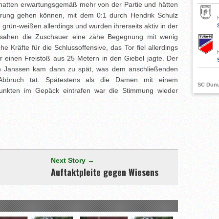
 hatten erwartungsgemäß mehr von der Partie und hätten
rung gehen können, mit dem 0:1 durch Hendrik Schulz
 grün-weißen allerdings und wurden ihrerseits aktiv in der
 sahen die Zuschauer eine zähe Begegnung mit wenig
 Kräfte für die Schlussoffensive, das Tor fiel allerdings
r einen Freistoß aus 25 Metern in den Giebel jagte. Der
en Janssen kam dann zu spät, was dem anschließenden
 Abbruch tat. Spätestens als die Damen mit einem
SC Dun
Punkten im Gepäck eintrafen war die Stimmung wieder
[adrotate group="3"]
Next Story →
Auftaktpleite gegen Wiesens