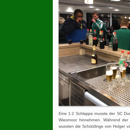
Eine 1:2 Schlappe musste der SC Du
Wiesmoor hinnehmen. Während der S
wussten die Schützlinge von Holger