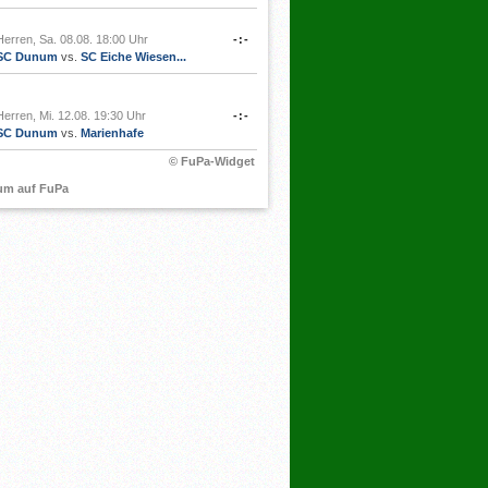
Herren, Sa. 08.08. 18:00 Uhr
-:-
SC Dunum
vs.
SC Eiche Wiesen...
Herren, Mi. 12.08. 19:30 Uhr
-:-
SC Dunum
vs.
Marienhafe
© FuPa-Widget
um auf FuPa