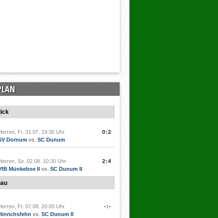
PLAN
ick
Herren, Fr. 31.07. 19:30 Uhr
0:2
SV Dornum
vs.
SC Dunum
Herren, So. 02.08. 10:30 Uhr
2:4
VfB Münkeboe II
vs.
SC Dunum II
hau
Herren, Fr. 07.08. 20:00 Uhr
-:-
Hinrichsfehn
vs.
SC Dunum II