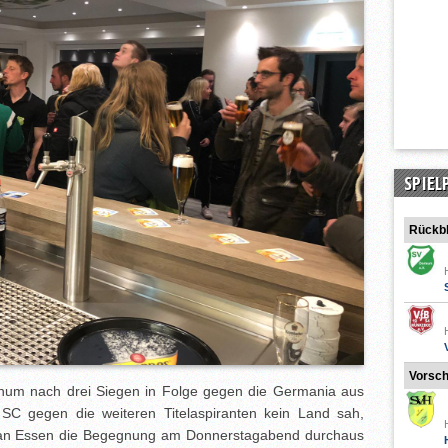
SPIEL
Rückbl
Vorsc
num nach drei Siegen in Folge gegen die Germania aus
C gegen die weiteren Titelaspiranten kein Land sah,
 van Essen die Begegnung am Donnerstagabend durchaus