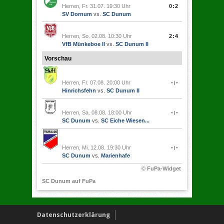
Herren, Fr. 31.07. 19:30 Uhr
0:2
SV Dornum
vs.
SC Dunum
Herren, So. 02.08. 10:30 Uhr
2:4
VfB Münkeboe II
vs.
SC Dunum II
Vorschau
Herren, Fr. 07.08. 20:00 Uhr
-:-
Hinrichsfehn
vs.
SC Dunum II
Herren, Sa. 08.08. 18:00 Uhr
-:-
SC Dunum
vs.
SC Eiche Wiesen...
Herren, Mi. 12.08. 19:30 Uhr
-:-
SC Dunum
vs.
Marienhafe
© FuPa-Widget
SC Dunum auf FuPa
Datenschutzerklärung