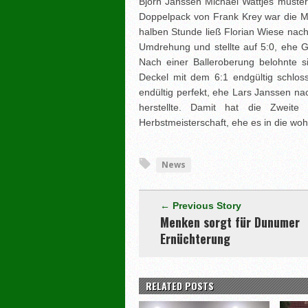
Björn Janssen Michael Wattjes mustergü
Doppelpack von Frank Krey war die Me
halben Stunde ließ Florian Wiese nac
Umdrehung und stellte auf 5:0, ehe Go
Nach einer Balleroberung belohnte 
Deckel mit dem 6:1 endgültig schlos
endültig perfekt, ehe Lars Janssen n
herstellte. Damit hat die Zweit
Herbstmeisterschaft, ehe es in die woh
News
← Previous Story
Menken sorgt für Dunumer
Ernüchterung
RELATED POSTS