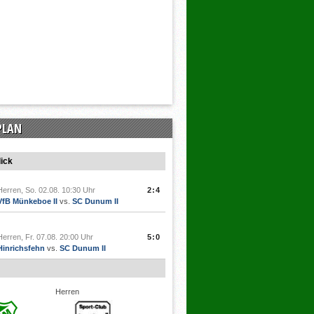
PLAN
ick
Herren, So. 02.08. 10:30 Uhr
2:4
VfB Münkeboe II
vs.
SC Dunum II
Herren, Fr. 07.08. 20:00 Uhr
5:0
Hinrichsfehn
vs.
SC Dunum II
Herren