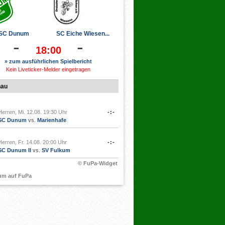
SC Dunum
SC Eiche Wiesen...
-
-
18:00
» zum ausführlichen Spielbericht
Kein Liveticker-Melder eingetragen
hau
Herren, Mi. 12.08. 19:30 Uhr
-:-
SC Dunum
vs.
Marienhafe
Herren, Fr. 14.08. 20:00 Uhr
-:-
SC Dunum II
vs.
SV Fulkum
© FuPa-Widget
um auf FuPa