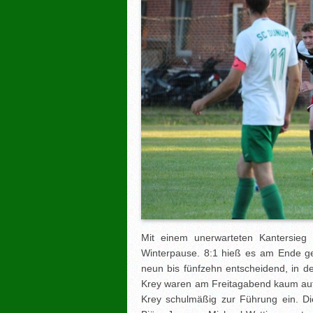
Mit einem unerwarteten Kantersieg
Winterpause. 8:1 hieß es am Ende g
neun bis fünfzehn entscheidend, in de
Krey waren am Freitagabend kaum auf
Krey schulmäßig zur Führung ein. Die