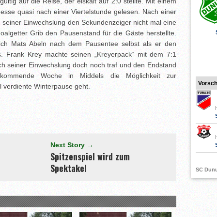
ltig auf die Reise, der eiskalt auf 2:0 stellte. Mit einem
sse quasi nach einer Viertelstunde gelesen. Nach einer
h seiner Einwechslung den Sekundenzeiger nicht mal eine
algetter Grib den Pausenstand für die Gäste herstellte.
sich Mats Abeln nach dem Pausentee selbst als er den
s. Frank Krey machte seinen „Kreyerpack“ mit dem 7:1
ach seiner Einwechslung doch noch traf und den Endstand
e kommende Woche in Middels die Möglichkeit zur
Vorsc
l verdiente Winterpause geht.
[adrotate group="3"]
Next Story →
Spitzenspiel wird zum
Spektakel
SC Dun