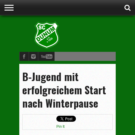
STARTSEITE
ANSPRECHPARTNER
VORSTAND
CLUBHEIM
WERDE
FUSSBALL
SCHWIMMEN
JUDO
KINDERTURNEN
BOGENSCHIESSEN
DAMENGYMNASTIK
MITGLIED
B-Jugend mit
erfolgreichem Start
nach Winterpause
Pin It