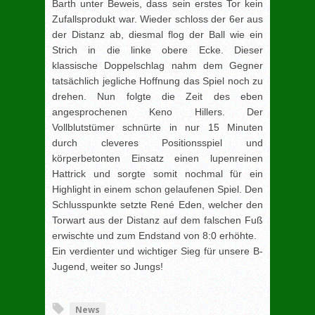
Barth unter Beweis, dass sein erstes Tor kein
Zufallsprodukt war. Wieder schloss der 6er aus
der Distanz ab, diesmal flog der Ball wie ein
Strich in die linke obere Ecke. Dieser
klassische Doppelschlag nahm dem Gegner
tatsächlich jegliche Hoffnung das Spiel noch zu
drehen. Nun folgte die Zeit des eben
angesprochenen Keno Hillers. Der
Vollblutstümer schnürte in nur 15 Minuten
durch cleveres Positionsspiel und
körperbetonten Einsatz einen lupenreinen
Hattrick und sorgte somit nochmal für ein
Highlight in einem schon gelaufenen Spiel. Den
Schlusspunkte setzte René Eden, welcher den
Torwart aus der Distanz auf dem falschen Fuß
erwischte und zum Endstand von 8:0 erhöhte.
Ein verdienter und wichtiger Sieg für unsere B-
Jugend, weiter so Jungs!
[adrotate group="3"]
News