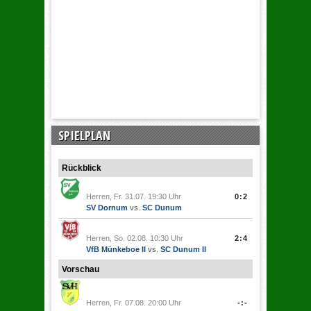
SPIELPLAN
Rückblick
Herren, Fr. 31.07. 19:30 Uhr
0:2
SV Dornum
vs.
SC Dunum
Herren, So. 02.08. 10:30 Uhr
2:4
VfB Münkeboe II
vs.
SC Dunum II
Vorschau
Herren, Fr. 07.08. 20:00 Uhr
-:-