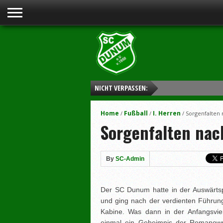
NICHT VERPASSEN:
Home
Fußball
I. Herren
/
/
/
Sorgenfalten 
Sorgenfalten nac
By
SC-Admin
Der SC Dunum hatte in der Auswärtspa
und ging nach der verdienten Führung
Kabine. Was dann in der Anfangsviert
einmal ein Geheimnis der Romanowsk