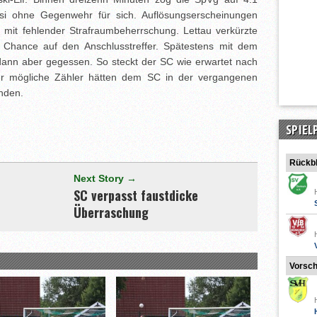
si ohne Gegenwehr für sich. Auflösungserscheinungen
n mit fehlender Strafraumbeherrschung. Lettau verkürzte
 Chance auf den Anschlusstreffer. Spätestens mit dem
 dann aber gegessen. So steckt der SC wie erwartet nach
ier mögliche Zähler hätten dem SC in der vergangenen
nden.
[adrotate group="3"]
SPIEL
Rückbl
Next Story →
SC verpasst faustdicke
Überraschung
Vorsc