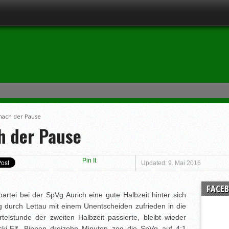
nach der Pause
h der Pause
Pin It
Updated: 9. Mai 2016
FACE
rtei bei der SpVg Aurich eine gute Halbzeit hinter sich
 durch Lettau mit einem Unentscheiden zufrieden in die
elstunde der zweiten Halbzeit passierte, bleibt wieder
i-Elf. Binnen dreizehn Minuten zog die SpVg auf 4:1