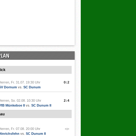
PLAN
ick
Herren, Fr. 31.07. 19:30 Uhr
0:2
SV Dornum
vs.
SC Dunum
Herren, So. 02.08. 10:30 Uhr
2:4
VfB Münkeboe II
vs.
SC Dunum II
hau
Herren, Fr. 07.08. 20:00 Uhr
-:-
Hinrichsfehn
vs.
SC Dunum II