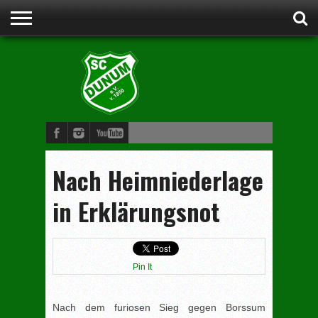
STARTSEITE
ANSPRECHPARTNER
VORSTAND
CLUBHEIM
WERDE
FUSSBALL
SCHWIMMEN
JUDO
KINDERTURNEN
BOGENSCHIESSEN
DAMENGYMNASTIK
MITGLIED
Nach Heimniederlage
in Erklärungsnot
Pin It
Nach dem furiosen Sieg gegen Borssum