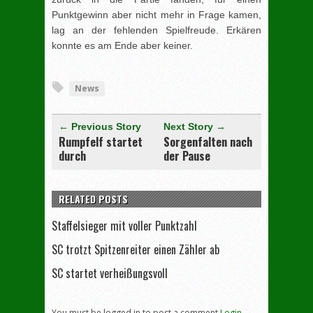
Punktgewinn aber nicht mehr in Frage kamen,
lag an der fehlenden Spielfreude. Erkären
konnte es am Ende aber keiner.
[adrotate group="3"]
News
← Previous Story
Next Story →
Rumpfelf startet
Sorgenfalten nach
durch
der Pause
RELATED POSTS
Staffelsieger mit voller Punktzahl
SC trotzt Spitzenreiter einen Zähler ab
SC startet verheißungsvoll
You must be logged in to post a comment
Login