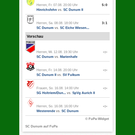
Herren, Fr. 07.08. 20:00 Uhr
5:0
Hinrichsfehn
vs.
SC Dunum II
Herren, Sa. 08.08. 18:00 Uhr
3:1
SC Dunum
vs.
SC Eiche Wiesen...
Vorschau
Herren, Mi. 12.08. 19:30 Uhr
-:-
SC Dunum
vs.
Marienhafe
Herren, Fr. 14.08. 20:00 Uhr
-:-
SC Dunum II
vs.
SV Fulkum
Frauen, So. 16.08. 14:00 Uhr
-:-
SG Holtriem/Dun...
vs.
SpVg Aurich II
Herren, So. 16.08. 16:00 Uhr
-:-
Westerende
vs.
SC Dunum
© FuPa-Widget
SC Dunum auf FuPa