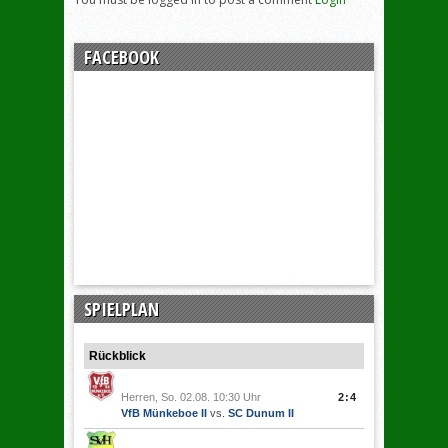
FACEBOOK
SPIELPLAN
Rückblick
Herren, So. 02.08. 10:30 Uhr
2:4
VfB Münkeboe II
vs.
SC Dunum II