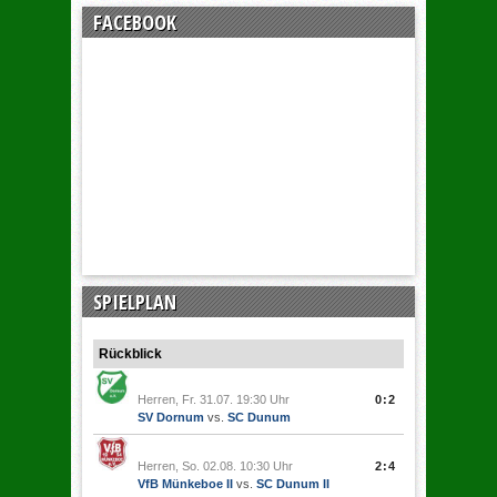
FACEBOOK
SPIELPLAN
Rückblick
Herren, Fr. 31.07. 19:30 Uhr
0:2
SV Dornum
vs.
SC Dunum
Herren, So. 02.08. 10:30 Uhr
2:4
VfB Münkeboe II
vs.
SC Dunum II