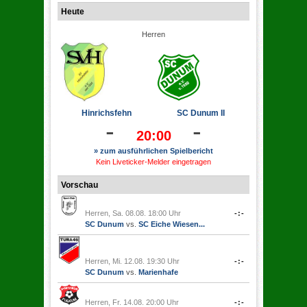
Heute
Herren
Hinrichsfehn
SC Dunum II
-
-
20:00
» zum ausführlichen Spielbericht
Kein Liveticker-Melder eingetragen
Vorschau
Herren, Sa. 08.08. 18:00 Uhr
-:-
SC Dunum
vs.
SC Eiche Wiesen...
Herren, Mi. 12.08. 19:30 Uhr
-:-
SC Dunum
vs.
Marienhafe
Herren, Fr. 14.08. 20:00 Uhr
-:-