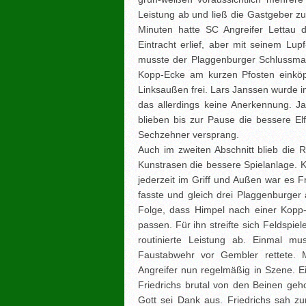
Leistung ab und ließ die Gastgeber zu
Minuten hatte SC Angreifer Lettau
Eintracht erlief, aber mit seinem Lup
musste der Plaggenburger Schlussmann
Kopp-Ecke am kurzen Pfosten einköpf
Linksaußen frei. Lars Janssen wurde i
das allerdings keine Anerkennung. 
blieben bis zur Pause die bessere E
Sechzehner versprang.
Auch im zweiten Abschnitt blieb die 
Kunstrasen die bessere Spielanlage.
jederzeit im Griff und Außen war es 
fasste und gleich drei Plaggenburger 
Folge, dass Himpel nach einer Kopp-
passen. Für ihn streifte sich Feldspie
routinierte Leistung ab. Einmal mus
Faustabwehr vor Gembler rettete. 
Angreifer nun regelmäßig in Szene. E
Friedrichs brutal von den Beinen geh
Gott sei Dank aus. Friedrichs sah zu