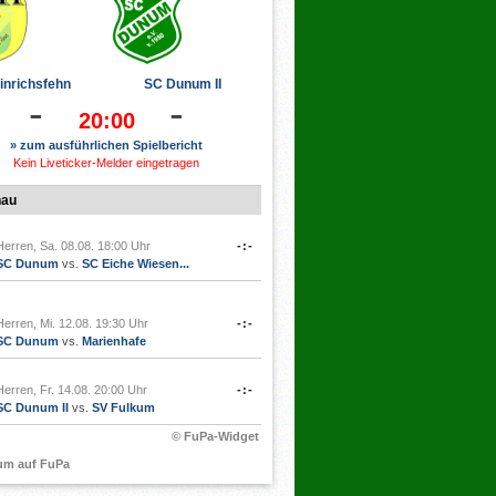
inrichsfehn
SC Dunum II
-
-
20:00
» zum ausführlichen Spielbericht
Kein Liveticker-Melder eingetragen
hau
Herren, Sa. 08.08. 18:00 Uhr
-:-
SC Dunum
vs.
SC Eiche Wiesen...
Herren, Mi. 12.08. 19:30 Uhr
-:-
SC Dunum
vs.
Marienhafe
Herren, Fr. 14.08. 20:00 Uhr
-:-
SC Dunum II
vs.
SV Fulkum
© FuPa-Widget
um auf FuPa