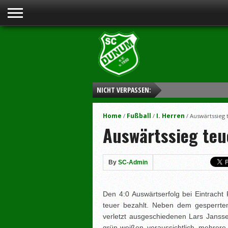
NICHT VERPASSEN:
Home
Fußball
I. Herren
/
/
/
Auswärtssieg 
Auswärtssieg teu
By
SC-Admin
Den 4:0 Auswärtserfolg bei Eintrach
teuer bezahlt. Neben dem gesperrt
verletzt ausgeschiedenen Lars Janss
grün-weißen voraussichtlich mehrere