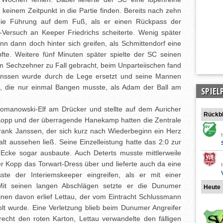
 keinem Zeitpunkt in die Partie finden. Bereits nach zehn
 die Führung auf dem Fuß, als er einen Rückpass der
f-Versuch an Keeper Friedrichs scheiterte. Wenig später
 dann doch hinter sich greifen, als Schmittendorf eine
te. Weitere fünf Minuten später spielte der SC seinen
m Sechzehner zu Fall gebracht, beim Unparteiischen fand
Janssen wurde durch de Lege ersetzt und seine Mannen
lf, die nur einmal Bangen musste, als Adam der Ball am
SPIEL
Romanowski-Elf am Drücker und stellte auf dem Auricher
Rückbl
 Kopp und der überragende Hanekamp hatten die Zentrale
Frank Janssen, der sich kurz nach Wiederbeginn ein Herz
alt aussehen ließ. Seine Einzelleistung hatte das 2:0 zur
Ecke sogar ausbaute. Auch Deterts musste mittlerweile
ler Kopp das Torwart-Dress über und lieferte auch da eine
ste der Interiemskeeper eingreifen, als er mit einer
Mit seinen langen Abschlägen setzte er die Dunumer
Heute
inen davon erlief Lettau, der vom Eintracht Schlussmann
olt wurde. Eine Verletzung blieb beim Dunumer Angreifer
recht den roten Karton, Lettau verwandelte den fälligen