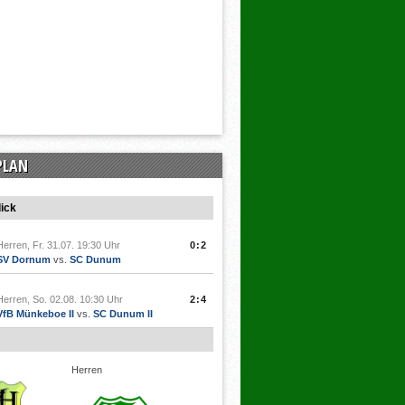
PLAN
ick
Herren, Fr. 31.07. 19:30 Uhr
0:2
SV Dornum
vs.
SC Dunum
Herren, So. 02.08. 10:30 Uhr
2:4
VfB Münkeboe II
vs.
SC Dunum II
Herren