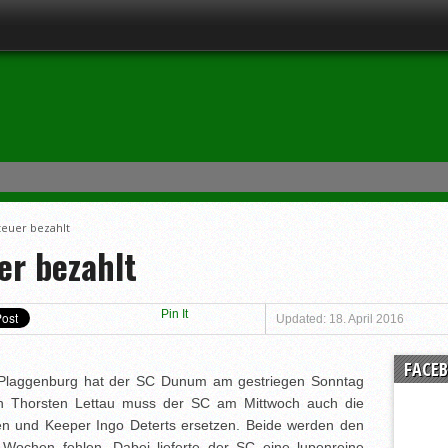
teuer bezahlt
er bezahlt
Pin It
Updated: 18. April 2016
FACE
t Plaggenburg hat der SC Dunum am gestriegen Sonntag
en Thorsten Lettau muss der SC am Mittwoch auch die
en und Keeper Ingo Deterts ersetzen. Beide werden den
 Wochen fehlen. Dabei lieferte der SC eine lupenreine