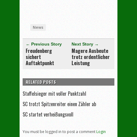
[adrotate group="3"]
News
← Previous Story
Next Story →
Freudenberg
Magere Ausbeute
sichert
trotz ordentlicher
Auftaktpunkt
Leistung
RELATED POSTS
Staffelsieger mit voller Punktzahl
SC trotzt Spitzenreiter einen Zähler ab
SC startet verheißungsvoll
You must be logged in to post a comment
Login