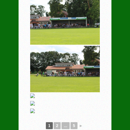
1
2
...
5
►