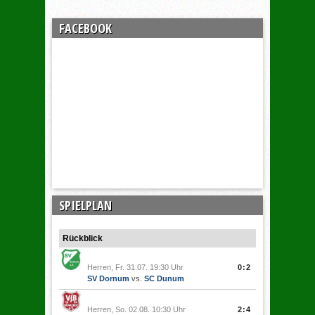
FACEBOOK
SPIELPLAN
Rückblick
Herren, Fr. 31.07. 19:30 Uhr
0:2
SV Dornum
vs.
SC Dunum
Herren, So. 02.08. 10:30 Uhr
2:4