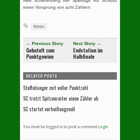
Aike Schierenberg vier Spieltage vor Schluss
einen Vorsprung von acht Zählern.
[adrotate group="3"]
News
← Previous Story
Next Story →
Gebutelt zum
Endstation im
Punktgewinn
Halbfinale
RELATED POSTS
Staffelsieger mit voller Punktzahl
SC trotzt Spitzenreiter einen Zähler ab
SC startet verheißungsvoll
You must be logged in to post a comment
Login