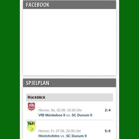
FACEBOOK
SPIELPLAN
Rückblick
Herren, So. 02.08. 10:30 Uhr
2:4
VfB Münkeboe II
vs.
SC Dunum II
Herren, Fr. 07.08. 20:00 Uhr
5:0
Hinrichsfehn
vs.
SC Dunum II