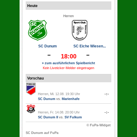
Heute
Herren
SC Dunum
SC Eiche Wiesen...
-
-
18:00
» zum ausführlichen Spielbericht
Kein Liveticker-Melder eingetragen
Vorschau
Herren, Mi. 12.08. 19:30 Uhr
-:-
SC Dunum
vs.
Marienhafe
Herren, Fr. 14.08. 20:00 Uhr
-:-
SC Dunum II
vs.
SV Fulkum
© FuPa-Widget
SC Dunum auf FuPa