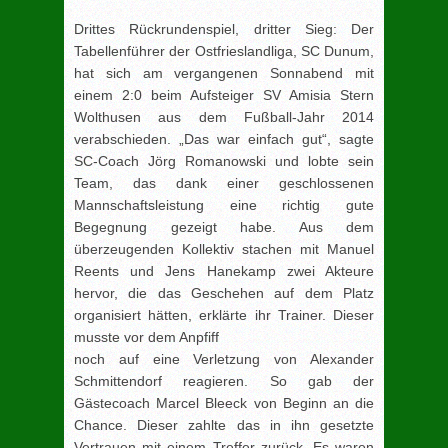
Drittes Rückrundenspiel, dritter Sieg: Der
Tabellenführer der Ostfrieslandliga, SC Dunum,
hat sich am vergangenen Sonnabend mit
einem 2:0 beim Aufsteiger SV Amisia Stern
Wolthusen aus dem Fußball-Jahr 2014
verabschieden.
„Das war einfach gut“, sagte
SC-Coach Jörg Romanowski und lobte sein
Team, das dank einer geschlossenen
Mannschaftsleistung eine richtig gute
Begegnung gezeigt habe. Aus dem
überzeugenden Kollektiv stachen mit Manuel
Reents und Jens Hanekamp zwei Akteure
hervor, die das Geschehen auf dem Platz
organisiert hätten, erklärte ihr Trainer. Dieser
musste vor dem Anpfiff
noch auf eine Verletzung von Alexander
Schmittendorf reagieren. So gab der
Gästecoach Marcel Bleeck von Beginn an die
Chance. Dieser zahlte das in ihn gesetzte
Vertrauen mit einem Treffer zurück. Es waren