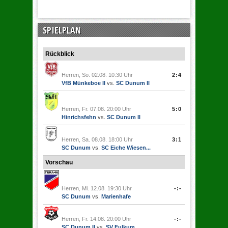
SPIELPLAN
Rückblick
Herren, So. 02.08. 10:30 Uhr
2:4
VfB Münkeboe II
vs.
SC Dunum II
Herren, Fr. 07.08. 20:00 Uhr
5:0
Hinrichsfehn
vs.
SC Dunum II
Herren, Sa. 08.08. 18:00 Uhr
3:1
SC Dunum
vs.
SC Eiche Wiesen...
Vorschau
Herren, Mi. 12.08. 19:30 Uhr
-:-
SC Dunum
vs.
Marienhafe
Herren, Fr. 14.08. 20:00 Uhr
-:-
SC Dunum II
vs.
SV Fulkum