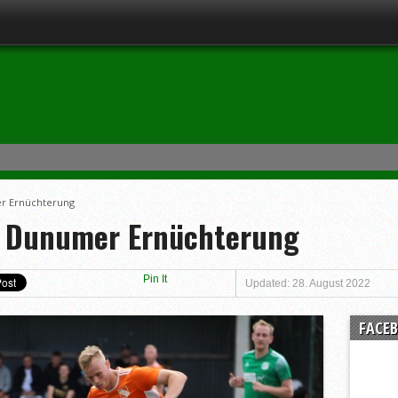
r Ernüchterung
r Dunumer Ernüchterung
Pin It
Updated: 28. August 2022
FACE