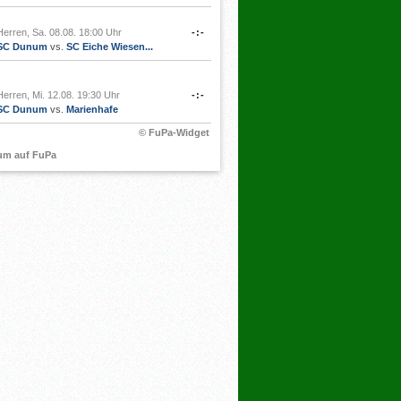
Herren, Sa. 08.08. 18:00 Uhr
-:-
SC Dunum
vs.
SC Eiche Wiesen...
Herren, Mi. 12.08. 19:30 Uhr
-:-
SC Dunum
vs.
Marienhafe
© FuPa-Widget
um auf FuPa