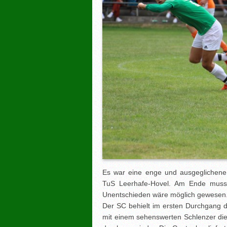
Es war eine enge und ausgeglichene
TuS Leerhafe-Hovel. Am Ende musst
Unentschieden wäre möglich gewesen
Der SC behielt im ersten Durchgang d
mit einem sehenswerten Schlenzer die 