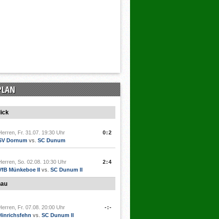
PLAN
ick
Herren, Fr. 31.07. 19:30 Uhr
0:2
SV Dornum
vs.
SC Dunum
Herren, So. 02.08. 10:30 Uhr
2:4
VfB Münkeboe II
vs.
SC Dunum II
hau
Herren, Fr. 07.08. 20:00 Uhr
-:-
Hinrichsfehn
vs.
SC Dunum II