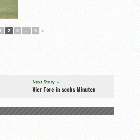
1
2
3
...
6
►
[adrotate group="3"]
Next Story →
Vier Tore in sechs Minuten