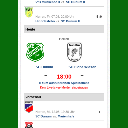
VfB Münkeboe II
vs.
SC Dunum II
Herren, Fr. 07.08. 20:00 Uhr
5:0
Hinrichsfehn
vs.
SC Dunum II
Heute
Herren
SC Dunum
SC Eiche Wiesen...
-
-
18:00
» zum ausführlichen Spielbericht
Kein Liveticker-Melder eingetragen
Vorschau
Herren, Mi. 12.08. 19:30 Uhr
-:-
SC Dunum
vs.
Marienhafe