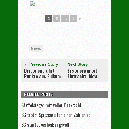
1
2
...
5
►
[adrotate group="3"]
News
← Previous Story
Next Story →
Dritte entführt
Erste erwartet
Punkte aus Fulkum
Eintracht Ihlow
RELATED POSTS
Staffelsieger mit voller Punktzahl
SC trotzt Spitzenreiter einen Zähler ab
SC startet verheißungsvoll