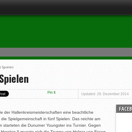
5 Spielen
Spielen
Pin It
Updated: 29. Dezember 2014
FACE
e der Hallenkreismeisterschaften eine beachtliche
 die Spielgemeinschaft in fünf Spielen. Das reichte am
n starteten die Dunumer Youngster ins Turnier. Gegen
Horsten II musste sich die Truppe von Holger van Essen