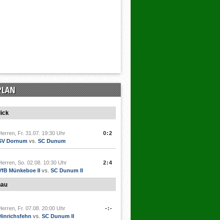
PLAN
ick
Herren, Fr. 31.07. 19:30 Uhr
0:2
SV Dornum
vs.
SC Dunum
Herren, So. 02.08. 10:30 Uhr
2:4
VfB Münkeboe II
vs.
SC Dunum II
hau
Herren, Fr. 07.08. 20:00 Uhr
-:-
Hinrichsfehn
vs.
SC Dunum II