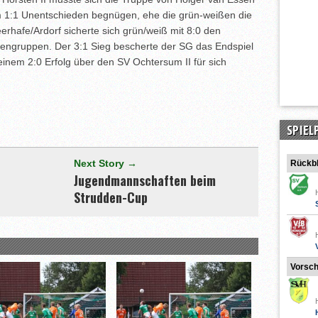
em 1:1 Unentschieden begnügen, ehe die grün-weißen die
rhafe/Ardorf sicherte sich grün/weiß mit 8:0 den
ndengruppen. Der 3:1 Sieg bescherte der SG das Endspiel
einem 2:0 Erfolg über den SV Ochtersum II für sich
[adrotate group="3"]
SPIEL
Next Story →
Rückbl
Jugendmannschaften beim
Strudden-Cup
Vorsc