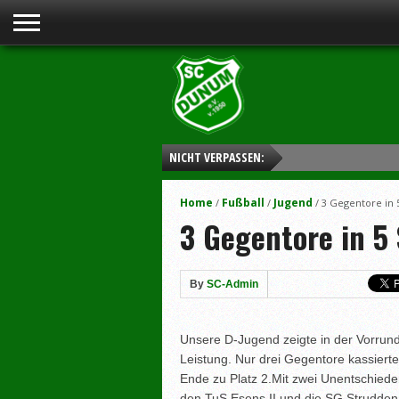
NICHT VERPASSEN:
Home
Fußball
Jugend
/
/
/
3 Gegentore in 
3 Gegentore in 5 
By
SC-Admin
Unsere D-Jugend zeigte in der Vorrund
Leistung. Nur drei Gegentore kassierte
Ende zu Platz 2.
Mit zwei Unentschiede
den TuS Esens II und die SG Strudden 