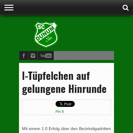
STARTSEITE
ANSPRECHPARTNER
VORSTAND
CLUBHEIM
WERDE
FUSSBALL
SCHWIMMEN
JUDO
KINDERTURNEN
BOGENSCHIESSEN
DAMENGYMNASTIK
MITGLIED
I-Tüpfelchen auf
gelungene Hinrunde
Pin It
Mit einem 1:0 Erfolg über den Bezirksligadritten