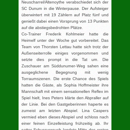
Neuscharrel/Altenoythe verabschiedet sich der
SC Dunum in die Winterpause. Der Aufsteiger
überwintert mit 19 Zählern auf Platz fünf und
genießt dabei einen Vorsprung von 13 Punkten
auf die abstiegsbedrohten Plätze.
Co-Trainer Frederik Kohlmeier hatte die
Heimelf unter der Woche gut vorbereitet. Das
Team von Thorsten Lettau hatte sich trotz der
Außenseiterrolle einiges vorgenommen und
setzte dies prompt in die Tat um. Die
Zuschauer am Süddunumer-Weg sahen eine
ausgeglichene Begegnung mit wenig
Torraumszenen. Die erste Chance des Spiels
hatten die Gäste, als Sophia Hoffmeister ihre
Mannschaft mit einem sensationellen Reflex im
Spiel hielt, Ines Peters klärte den Abpraller auf
der Linie. Bei den Gastgeberinnen haperte es
zumeist am letzten Abspiel. Lina Caspers
vermied eben dieses Abspiel und schloss nach
einer feinen Einzelleistung frühzeitig ab. Ihr
satter Schussversuch landete Mitte des ersten