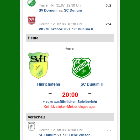
Herren, Fr. 31.07. 19:30 Uhr
0:2
SV Dornum
vs.
SC Dunum
Herren, So. 02.08. 10:30 Uhr
2:4
VfB Münkeboe II
vs.
SC Dunum II
Heute
Herren
Hinrichsfehn
SC Dunum II
-
-
20:00
» zum ausführlichen Spielbericht
Kein Liveticker-Melder eingetragen
Vorschau
Herren, Sa. 08.08. 18:00 Uhr
-:-
SC Dunum
vs.
SC Eiche Wiesen...