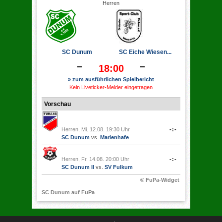
Herren
SC Dunum
SC Eiche Wiesen...
-
-
18:00
» zum ausführlichen Spielbericht
Kein Liveticker-Melder eingetragen
Vorschau
Herren, Mi. 12.08. 19:30 Uhr
-:-
SC Dunum
vs.
Marienhafe
Herren, Fr. 14.08. 20:00 Uhr
-:-
SC Dunum II
vs.
SV Fulkum
© FuPa-Widget
SC Dunum auf FuPa