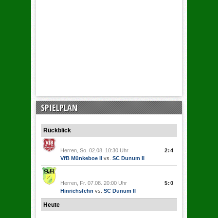
SPIELPLAN
Rückblick
Herren, So. 02.08. 10:30 Uhr
2:4
VfB Münkeboe II
vs.
SC Dunum II
Herren, Fr. 07.08. 20:00 Uhr
5:0
Hinrichsfehn
vs.
SC Dunum II
Heute