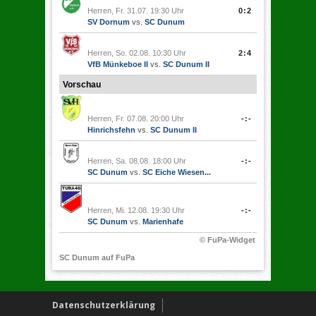
Herren, Fr. 31.07. 19:30 Uhr
0:2
SV Dornum
vs.
SC Dunum
Herren, So. 02.08. 10:30 Uhr
2:4
VfB Münkeboe II
vs.
SC Dunum II
Vorschau
Herren, Fr. 07.08. 20:00 Uhr
-:-
Hinrichsfehn
vs.
SC Dunum II
Herren, Sa. 08.08. 18:00 Uhr
-:-
SC Dunum
vs.
SC Eiche Wiesen...
Herren, Mi. 12.08. 19:30 Uhr
-:-
SC Dunum
vs.
Marienhafe
© FuPa-Widget
SC Dunum auf FuPa
Datenschutzerklärung