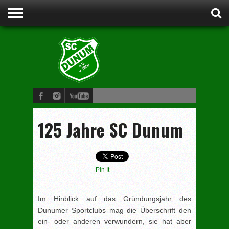
STARTSEITE
ANSPRECHPARTNER
VORSTAND
CLUBHEIM
WERDE
FUSSBALL
SCHWIMMEN
JUDO
KINDERTURNEN
BOGENSCHIESSEN
DAMENGYMNASTIK
MITGLIED
125 Jahre SC Dunum
Pin It
Im Hinblick auf das Gründungsjahr des
Dunumer Sportclubs mag die Überschrift den
ein- oder anderen verwundern, sie hat aber