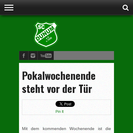
STARTSEITE
ANSPRECHPARTNER
VORSTAND
CLUBHEIM
WERDE
FUSSBALL
SCHWIMMEN
JUDO
KINDERTURNEN
BOGENSCHIESSEN
DAMENGYMNASTIK
MITGLIED
Pokalwochenende
steht vor der Tür
Pin It
Mit dem kommenden Wochenende ist die