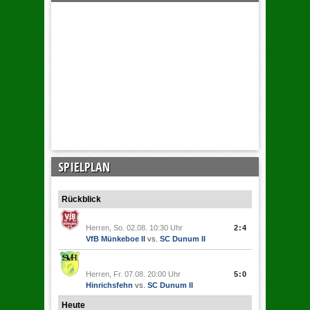
SPIELPLAN
Rückblick
Herren, So. 02.08. 10:30 Uhr
2:4
VfB Münkeboe II
vs.
SC Dunum II
Herren, Fr. 07.08. 20:00 Uhr
5:0
Hinrichsfehn
vs.
SC Dunum II
Heute