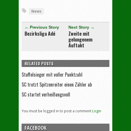
[adrotate group="3"]
News
← Previous Story
Next Story →
Bezirksliga Adé
Zweite mit
gelungenem
Auftakt
RELATED POSTS
Staffelsieger mit voller Punktzahl
SC trotzt Spitzenreiter einen Zähler ab
SC startet verheißungsvoll
You must be logged in to post a comment
Login
FACEBOOK