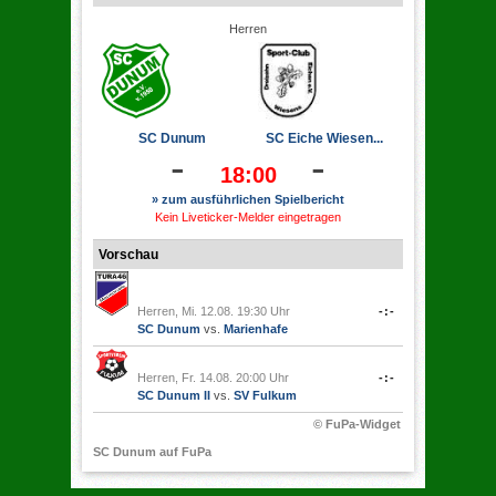
Herren
SC Dunum
SC Eiche Wiesen...
-
-
18:00
» zum ausführlichen Spielbericht
Kein Liveticker-Melder eingetragen
Vorschau
Herren, Mi. 12.08. 19:30 Uhr
-:-
SC Dunum
vs.
Marienhafe
Herren, Fr. 14.08. 20:00 Uhr
-:-
SC Dunum II
vs.
SV Fulkum
© FuPa-Widget
SC Dunum auf FuPa