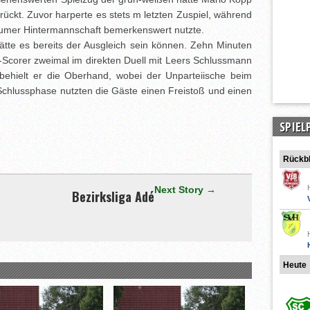
rückt. Zuvor harperte es stets m letzten Zuspiel, während
unumer Hintermannschaft bemerkenswert nutzte.
hätte es bereits der Ausgleich sein können. Zehn Minuten
Scorer zweimal im direkten Duell mit Leers Schlussmann
 behielt er die Oberhand, wobei der Unparteiische beim
r Schlussphase nutzten die Gäste einen Freistoß und einen
[adrotate group="3"]
SPIEL
Rückbl
Next Story →
Bezirksliga Adé
Heute