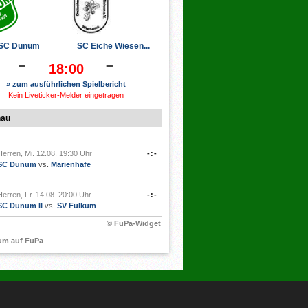
SC Dunum
SC Eiche Wiesen...
-
-
18:00
» zum ausführlichen Spielbericht
Kein Liveticker-Melder eingetragen
hau
Herren, Mi. 12.08. 19:30 Uhr
-:-
SC Dunum
vs.
Marienhafe
Herren, Fr. 14.08. 20:00 Uhr
-:-
SC Dunum II
vs.
SV Fulkum
© FuPa-Widget
um auf FuPa