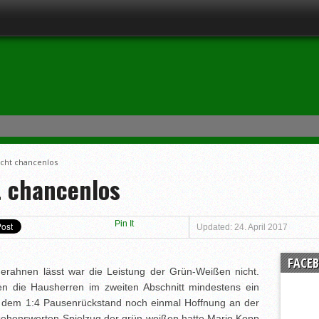
icht chancenlos
t chancenlos
Pin It
Updated: 24. April 2017
FACE
 erahnen lässt war die Leistung der Grün-Weißen nicht.
 die Hausherren im zweiten Abschnitt mindestens ein
 dem 1:4 Pausenrückstand noch einmal Hoffnung an der
ehenswerten Spielzug der grün-weißen hatte Mario Kopp