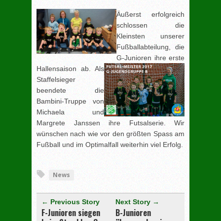
Äußerst erfolgreich
schlossen die
Kleinsten unserer
Fußballabteilung, die
G-Junioren ihre
erste
Hallensaison ab. Als
Staffelsieger
beendete die
Bambini-Truppe von
Michaela und
Margrete Janssen ihre Futsalserie. Wir
wünschen nach wie vor den größten Spass am
Fußball und im Optimalfall weiterhin viel Erfolg.
[adrotate group="3"]
News
← Previous Story
Next Story →
F-Junioren siegen
B-Junioren