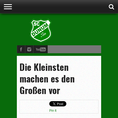
STARTSEITE
ANSPRECHPARTNER
VORSTAND
CLUBHEIM
WERDE
FUSSBALL
SCHWIMMEN
JUDO
KINDERTURNEN
BOGENSCHIESSEN
DAMENGYMNASTIK
MITGLIED
Die Kleinsten
machen es den
Großen vor
Pin It