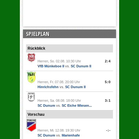
SPIELPLAN
Rückblick
Herren, So. 02.08. 10:30 Uhr
2:4
VfB Münkeboe II
vs.
SC Dunum II
Herren, Fr. 07.08. 20:00 Uhr
5:0
Hinrichsfehn
vs.
SC Dunum II
Herren, Sa. 08.08. 18:00 Uhr
3:1
SC Dunum
vs.
SC Eiche Wiesen...
Vorschau
Herren, Mi. 12.08. 19:30 Uhr
-:-
SC Dunum
vs.
Marienhafe