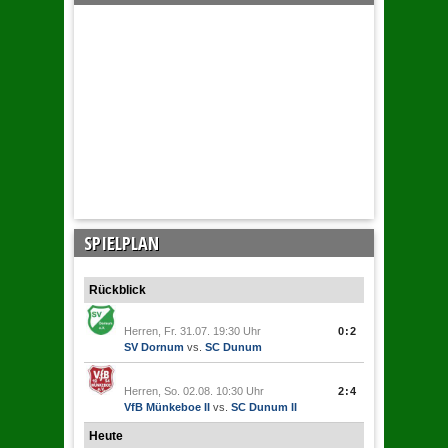
SPIELPLAN
Rückblick
Herren, Fr. 31.07. 19:30 Uhr
0:2
SV Dornum
vs.
SC Dunum
Herren, So. 02.08. 10:30 Uhr
2:4
VfB Münkeboe II
vs.
SC Dunum II
Heute