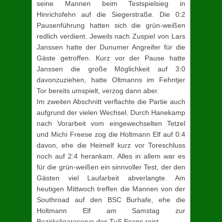
seine Mannen beim Testspielsieg in
Hinrichsfehn auf die Siegerstraße. Die 0:2
Pausenführung hatten sich die grün-weißen
redlich verdient. Jeweils nach Zuspiel von Lars
Janssen hatte der Dunumer Angreifer für die
Gäste getroffen. Kurz vor der Pause hatte
Janssen die große Möglichkeit auf 3:0
davonzuziehen, hatte Oltmanns im Fehntjer
Tor bereits umspielt, verzog dann aber.
Im zweiten Abschnitt verflachte die Partie auch
aufgrund der vielen Wechsel. Durch Hanekamp
nach Vorarbeit vom eingewechselten Tetzel
und Michi Freese zog die Holtmann Elf auf 0:4
davon, ehe die Heimelf kurz vor Toreschluss
noch auf 2:4 herankam. Alles in allem war es
für die grün-weißen ein sinnvoller Test, der den
Gästen viel Laufarbeit abverlangte. Am
heutigen Mittwoch treffen die Mannen von der
Southroad auf den BSC Burhafe, ehe die
Holtmann Elf am Samstag zur
Bezirksligareserve des TuS Esens reist.