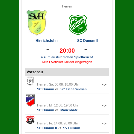
Herren
Hinrichsfehn
SC Dunum II
-
-
20:00
» zum ausführlichen Spielbericht
Kein Liveticker-Melder eingetragen
Vorschau
Herren, Sa. 08.08. 18:00 Uhr
-:-
SC Dunum
vs.
SC Eiche Wiesen...
Herren, Mi. 12.08. 19:30 Uhr
-:-
SC Dunum
vs.
Marienhafe
Herren, Fr. 14.08. 20:00 Uhr
-:-
SC Dunum II
vs.
SV Fulkum