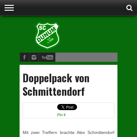
STARTSEITE
ANSPRECHPARTNER
VORSTAND
CLUBHEIM
WERDE
FUSSBALL
SCHWIMMEN
JUDO
KINDERTURNEN
BOGENSCHIESSEN
DAMENGYMNASTIK
MITGLIED
Doppelpack von
Schmittendorf
Pin It
Mit zwei Treffern brachte Alex Schmittendorf