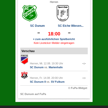
Herren
SC Dunum
SC Eiche Wiesen...
-
-
18:00
» zum ausführlichen Spielbericht
Kein Liveticker-Melder eingetragen
Vorschau
Herren, Mi. 12.08. 19:30 Uhr
-:-
SC Dunum
vs.
Marienhafe
Herren, Fr. 14.08. 20:00 Uhr
-:-
SC Dunum II
vs.
SV Fulkum
© FuPa-Widget
SC Dunum auf FuPa