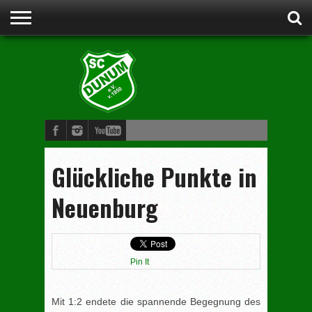
STARTSEITE
ANSPRECHPARTNER
VORSTAND
CLUBHEIM
WERDE
FUSSBALL
SCHWIMMEN
JUDO
KINDERTURNEN
BOGENSCHIESSEN
DAMENGYMNASTIK
MITGLIED
Glückliche Punkte in
Neuenburg
Pin It
Mit 1:2 endete die spannende Begegnung des