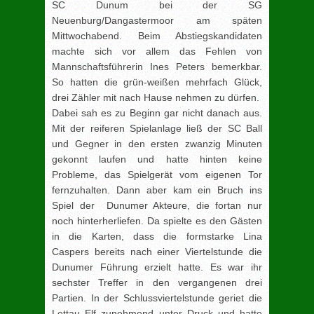
SC Dunum bei der SG
Neuenburg/Dangastermoor am späten
Mittwochabend. Beim Abstiegskandidaten
machte sich vor allem das Fehlen von
Mannschaftsführerin Ines Peters bemerkbar.
So hatten die grün-weißen mehrfach Glück,
drei Zähler mit nach Hause nehmen zu dürfen.
Dabei sah es zu Beginn gar nicht danach aus.
Mit der reiferen Spielanlage ließ der SC Ball
und Gegner in den ersten zwanzig Minuten
gekonnt laufen und hatte hinten keine
Probleme, das Spielgerät vom eigenen Tor
fernzuhalten. Dann aber kam ein Bruch ins
Spiel der Dunumer Akteure, die fortan nur
noch hinterherliefen. Da spielte es den Gästen
in die Karten, dass die formstarke Lina
Caspers bereits nach einer Viertelstunde die
Dunumer Führung erzielt hatte. Es war ihr
sechster Treffer in den vergangenen drei
Partien. In der Schlussviertelstunde geriet die
Lettau Elf zunehmend unter Druck und hatte