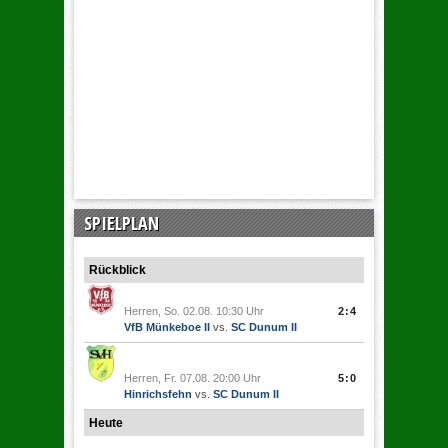
SPIELPLAN
Rückblick
Herren, So. 02.08. 10:30 Uhr
2:4
VfB Münkeboe II
vs.
SC Dunum II
Herren, Fr. 07.08. 20:00 Uhr
5:0
Hinrichsfehn
vs.
SC Dunum II
Heute