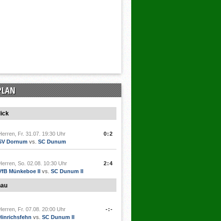
PLAN
ick
Herren, Fr. 31.07. 19:30 Uhr
0:2
SV Dornum
vs.
SC Dunum
Herren, So. 02.08. 10:30 Uhr
2:4
VfB Münkeboe II
vs.
SC Dunum II
hau
Herren, Fr. 07.08. 20:00 Uhr
-:-
Hinrichsfehn
vs.
SC Dunum II