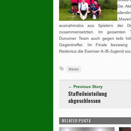
Die Akt
aller
„Maver
ausnahmslos aus Spielern der Du
zusammensetzten. Im gesamten Tu
Dunumer Team auch gegen teils hö
Gegentreffer. Im Finale bezwan
Redenius die Esenser A-/B-Jugend sou
News
← Previous Story
Staffeileinteilung
abgeschlossen
RELATED POSTS