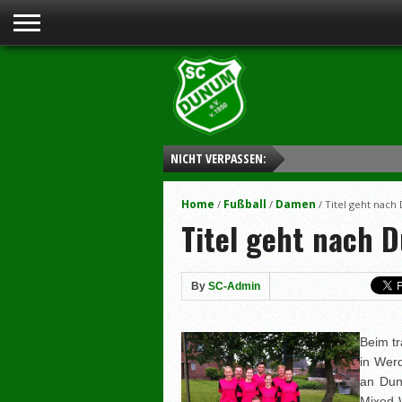
NICHT VERPASSEN:
Home
Fußball
Damen
/
/
/
Titel geht nac
Titel geht nach
By
SC-Admin
Beim tr
in Wer
an Dun
Mixed-