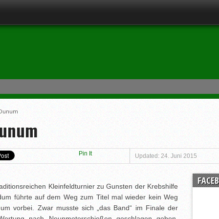
h Dunum
 Dunum
Pin It
Updated: 24. Juni 2015
FACE
aditionsreichen Kleinfeldturnier zu Gunsten der Krebshilfe
dum führte auf dem Weg zum Titel mal wieder kein Weg
um vorbei. Zwar musste sich „das Band“ im Finale der
Wertung nach Neunmeterschießen geschlagen geben.