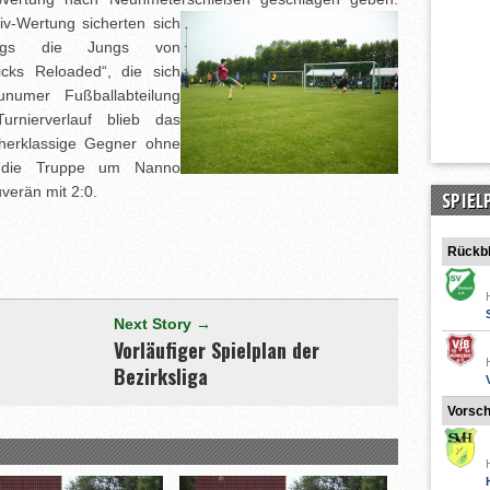
iv-Wertung sicherten sich
dings die Jungs von
icks Reloaded“, die sich
numer Fußballabteilung
rnierverlauf blieb das
herklassige Gegner ohne
g die Truppe um Nanno
verän mit 2:0.
SPIEL
[adrotate group="3"]
Rückbl
Next Story →
Vorläufiger Spielplan der
Bezirksliga
Vorsc